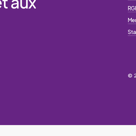
et
aux
RG
Men
Sta
©