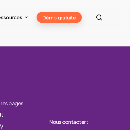
search
essources
Démo gratuite
res pages :
U
Nous contacter :
V