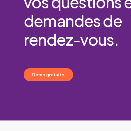
vos
questions
demandes
de
rendez-vous.
D
é
m
o
g
r
a
t
u
i
t
e