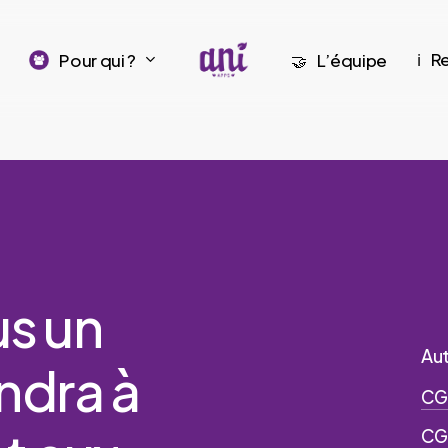
R
Pour qui ?
L’équipe
ℹ️
🤝
us
un
Aut
ndra
à
CG
CG