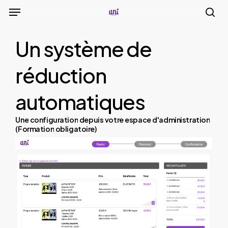
Menu
Skip
to
sea
main
Un
système
de
content
réduction
automatiques
Une
configuration
depuis
votre
espace
d'administration
(Formation
obligatoire)