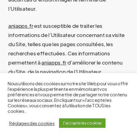
l’Utilisateur.
aniapps.fr
est susceptible de traiter les
informations de l’Utilisateur concernant sa visite
du Site, telles que les pages consultées, les
recherches effectuées. Ces informations
permettent à
aniapps.fr
d’améliorer le contenu
du Site, de la navigation de l’Utilisateur.
Nous utilisons des cookies sur notre site Web pour vous offrir
Les Cookies facilitant la navigation et/ou la
l'expérience la plus pertinente en mémorisant vos
préférences et vous permettre de partager notre contenu
fourniture des services proposés par le Site,
sur les réseaux sociaux. En cliquant sur «J'accepte les
Cookies», vous consentez à l'utilisation de TOUS les
l’Utilisateur peut configurer son navigateur pour
cookies..
qu’il lui permette de décider s’il souhaite ou non
Réglages des cookies
J'accepte les cookies
les accepter de manière à ce que des Cookies
soient enregistrés dans le terminal ou, au