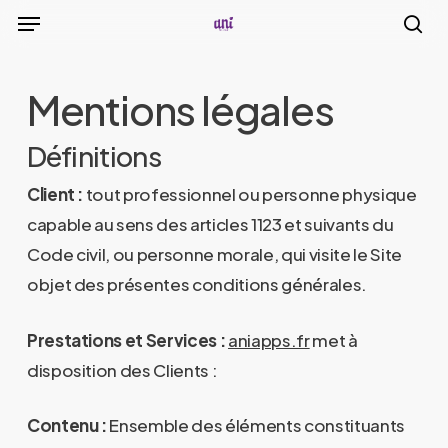
Menu
Skip
to
sea
main
Mentions légales
content
Définitions
Client :
tout professionnel ou personne physique
capable au sens des articles 1123 et suivants du
Code civil, ou personne morale, qui visite le Site
objet des présentes conditions générales.
Prestations et Services :
aniapps.fr
met à
disposition des Clients :
Contenu :
Ensemble des éléments constituants