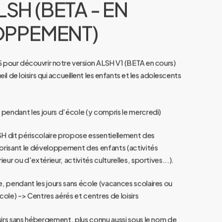
LSH
(BETA
-
EN
OPPEMENT)
pour découvrir notre version ALSH V1 (BETA en cours)
l de loisirs qui accueillent les enfants et les adolescents
 pendant les jours d'école (y compris le mercredi)
LSH dit périscolaire propose essentiellement des
avorisant le développement des enfants (activités
ieur ou d'extérieur, activités culturelles, sportives...).
e, pendant les jours sans école (vacances scolaires ou
cole) -> Centres aérés et centres de loisirs
isirs sans hébergement, plus connu aussi sous le nom de