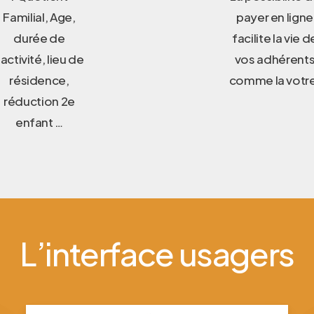
Familial, Age,
payer en ligne
durée de
facilite la vie d
’activité, lieu de
vos adhérent
résidence,
comme la votr
réduction 2e
enfant …
L’interface usagers