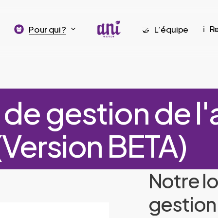
R
Pour qui ?
L’équipe
ℹ️
🤝
l de gestion de l
 (Version BETA)
Notre
l
gestion