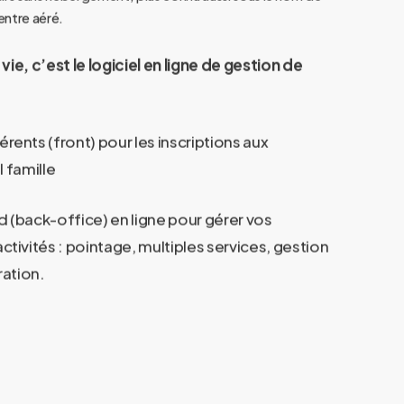
centre aéré.
a vie, c’est le logiciel en ligne de gestion de
rents (front) pour les inscriptions aux
l famille
 (back-office) en ligne pour gérer vos
ctivités : pointage, multiples services, gestion
ration.