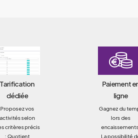
Tarification
Paiement e
dédiée
ligne
Proposez vos
Gagnez du tem
activités selon
lors des
s critères précis
encaissements
: Quotient
La possibilité 