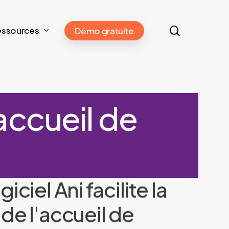
search
essources
Démo gratuite
'accueil de
ogiciel
Ani
facilite
la
de
l'accueil
de