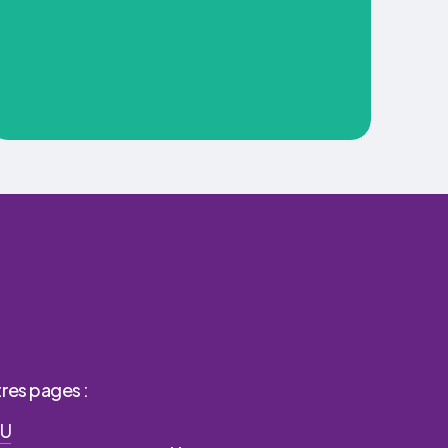
res pages :
U