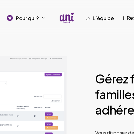
Re
Pour qui ?
L’équipe
ℹ️
🤝
Gérez
famille
adhére
Vous disposez de