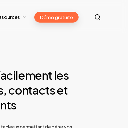
search
ssources
Démo gratuite
facilement
les
s,
contacts
et
nts
 tableaux permettant de gérer vos