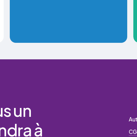
us
un
Aut
ndra
à
CG