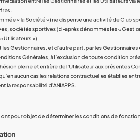
rmédiation entre les Gestionnaires et les Utilisateurs via 
ffres.
ée « la Société ») ne dispense une activité de Club sport
ives, sociétés sportives (ci-après dénommés les « Gestionn
 Utilisateurs »).
les Gestionnaires, et d’autre part, par les Gestionnaires e
ditions Générales, à l’exclusion de toute condition préal
dhésion pleine et entière de l’Utilisateur aux présentes Con
’en aucun cas les relations contractuelles établies entre
ent la responsabilité d’ANIAPPS.
n ont pour objet de déterminer les conditions de foncti
cation