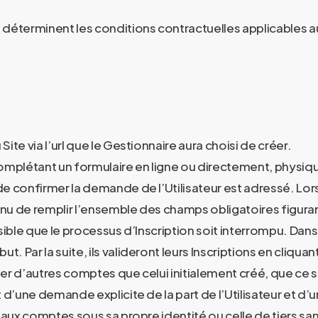
déterminent les conditions contractuelles applicables aux
Site via l’url que le Gestionnaire aura choisi de créer.
en complétant un formulaire en ligne ou directement, phys
de confirmer la demande de l’Utilisateur est adressé. Lors d
enu de remplir l’ensemble des champs obligatoires figuran
ossible que le processus d’Inscription soit interrompu. Dans
 Par la suite, ils valideront leurs Inscriptions en cliquant s
ser d’autres comptes que celui initialement créé, que ce so
 d’une demande explicite de la part de l’Utilisateur et d
veaux comptes sous sa propre identité ou celle de tiers s