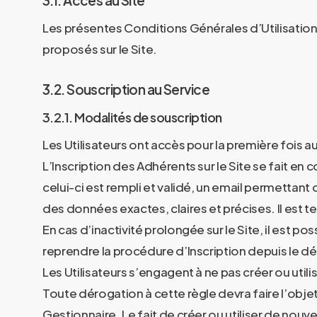
Les présentes Conditions Générales d’Utilisation 
proposés sur le Site.
3.2. Souscription au Service
3.2.1. Modalités de souscription
Les Utilisateurs ont accès pour la première fois au 
L’Inscription des Adhérents sur le Site se fait 
celui-ci est rempli et validé, un email permettant 
des données exactes, claires et précises. Il est t
En cas d’inactivité prolongée sur le Site, il est p
reprendre la procédure d’Inscription depuis le début.
Les Utilisateurs s’engagent à ne pas créer ou utili
Toute dérogation à cette règle devra faire l’objet
Gestionnaire. Le fait de créer ou utiliser de nou