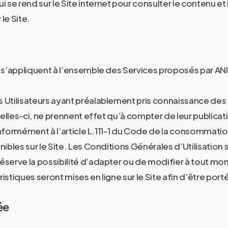
i se rend sur le Site internet pour consulter le contenu et 
le Site.
 s’appliquent à l’ensemble des Services proposés par ANI
s Utilisateurs ayant préalablement pris connaissance des 
lles-ci, ne prennent effet qu’à compter de leur publicatio
formément à l’article L.111-1 du Code de la consommation, 
bles sur le Site. Les Conditions Générales d’Utilisation 
serve la possibilité d’adapter ou de modifier à tout mo
istiques seront mises en ligne sur le Site afin d’être port
ée