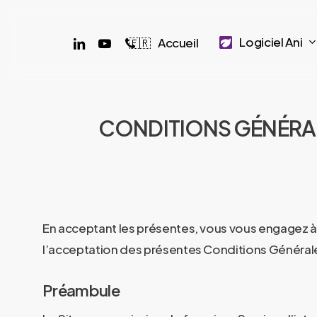
Skip
to
linkedin
youtube
phone
Logiciel Ani
Accueil
🇫🇷
main
content
CONDITIONS GÉNÉRALE
En acceptant les présentes, vous vous engagez à 
l’acceptation des présentes Conditions Générales
Préambule