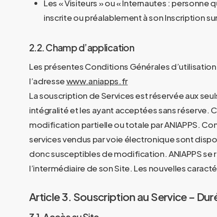
Les « Visiteurs » ou « Internautes : personne qu
inscrite ou préalablement à son Inscription sur 
2.2. Champ d’application
Les présentes Conditions Générales d’utilisation
l’adresse
www.aniapps.fr
La souscription de Services est réservée aux seul
intégralité et les ayant acceptées sans réserve. Ce
modification partielle ou totale par ANIAPPS. Con
services vendus par voie électronique sont disponi
donc susceptibles de modification. ANIAPPS se ré
l’intermédiaire de son Site. Les nouvelles caractér
Article 3. Souscription au Service – Dur
3.1. Accès au Site