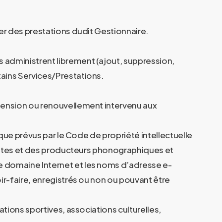
ier des prestations dudit Gestionnaire.
 administrent librement (ajout, suppression,
tains Services/Prestations.
xtension ou renouvellement intervenu aux
 que prévus par le Code de propriété intellectuelle
rprètes et des producteurs phonographiques et
e domaine Internet et les noms d’adresse e-
ir-faire, enregistrés ou non ou pouvant être
ations sportives, associations culturelles,