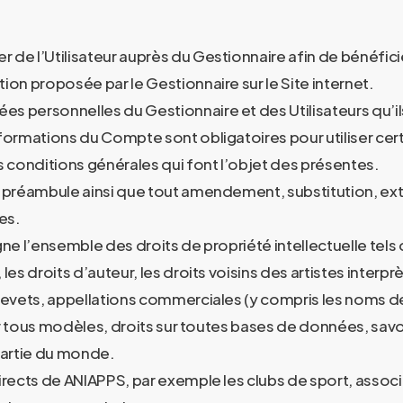
r de l’Utilisateur auprès du Gestionnaire afin de bénéfic
on proposée par le Gestionnaire sur le Site internet.
 personnelles du Gestionnaire et des Utilisateurs qu’ils
formations du Compte sont obligatoires pour utiliser cer
es conditions générales qui font l’objet des présentes.
son préambule ainsi que tout amendement, substitution, e
es.
igne l’ensemble des droits de propriété intellectuelle tels
les droits d’auteur, les droits voisins des artistes inte
revets, appellations commerciales (y compris les noms d
sur tous modèles, droits sur toutes bases de données, savo
partie du monde.
directs de ANIAPPS, par exemple les clubs de sport, associ