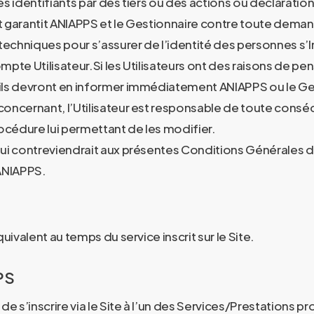
 ses identifiants par des tiers ou des actions ou déclarati
 garantit ANIAPPS et le Gestionnaire contre toute demande
chniques pour s’assurer de l’identité des personnes s’Ins
compte Utilisateur.Si les Utilisateurs ont des raisons de 
 ils devront en informer immédiatement ANIAPPS ou le Ge
 le concernant, l’Utilisateur est responsable de toute c
a procédure lui permettant de les modifier.
 qui contreviendrait aux présentes Conditions Générales d’
’ANIAPPS.
uivalent au temps du service inscrit sur le Site.
PPS
de s’inscrire via le Site à l’un des Services/Prestations 