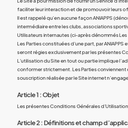
Le Site a pour mission de fournir un Service d’inte
faciliter leur interaction et de promouvoir leurs o
Il est rappelé qu’en aucune façon ANIAPPS (dénomm
intermédiaire entre les clubs, associations sport
Utilisateurs internautes (ci-après dénommés Les «
Les Parties constituées d’une part, par ANIAPPS et 
seront régies exclusivement par les présentes Con
L’utilisation du Site en tout ou partie implique l’a
conformer strictement. Les Parties conviennent qu
souscription réalisée par le Site internet n’engag
Article 1 : Objet
Les présentes Conditions Générales d’Utilisatio
Article 2 : Définitions et champ d’appli