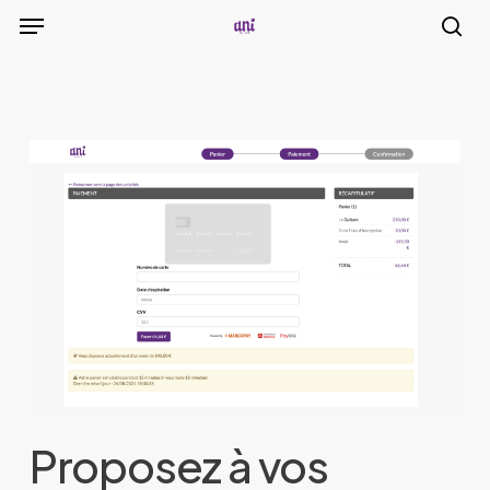
Menu
Skip
to
sea
main
content
Proposez à vos