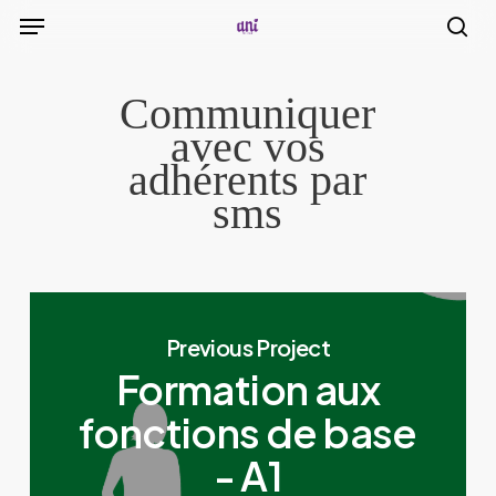
Menu
Skip
to
sea
main
Communiquer
content
avec vos
adhérents par
sms
Previous Project
Formation aux
fonctions de base
- A1