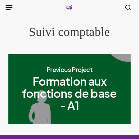
Menu
Skip
to
sea
main
Suivi comptable
content
Previous Project
Formation aux
fonctions de base
- A1