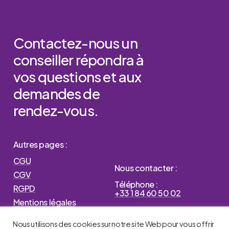
Contactez-nous
un
conseiller
répondra
à
vos
questions
et
aux
demandes
de
rendez-vous.
Autres pages :
CGU
Nous contacter :
CGV
Téléphone :
RGPD
+33 1 84 60 50 02
Mentions légales
Status logiciel ANI
Nous utilisons des cookies sur notre site Web pour vous offrir