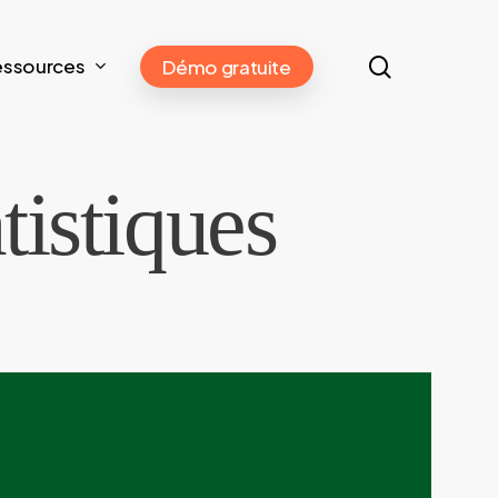
search
essources
Démo gratuite
tistiques