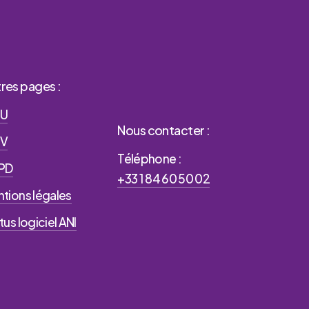
res pages :
U
Nous contacter :
V
Téléphone :
PD
+33 1 84 60 50 02
tions légales
tus logiciel ANI