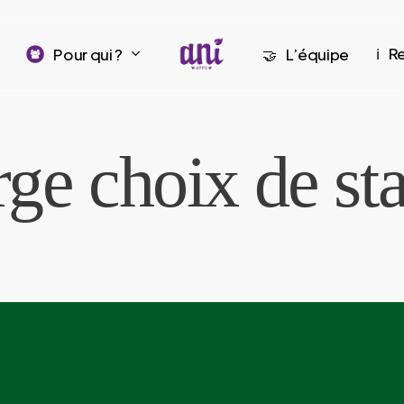
R
Pour qui ?
L’équipe
ℹ️
🤝
ge choix de sta