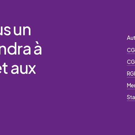
us
un
Aut
ndra
à
CG
et
aux
CG
RG
Men
Sta