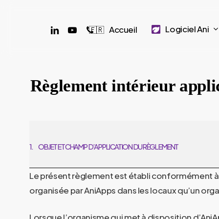
Skip
to
linkedin
youtube
phone
Logiciel Ani
Accueil
🇫🇷
main
content
Règlement intérieur appli
1.
OBJET ET CHAMP D’APPLICATION DU RÈGLEMENT
Le présent règlement est établi conformément à la
organisée par
AniApps
dans les locaux qu’un orga
Lorsque l’organisme qui met à disposition d’
AniA