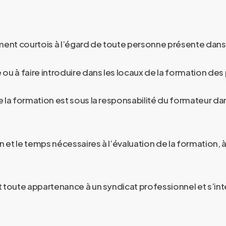
ement courtois à l’égard de toute personne présente dans
e ou à faire introduire dans les locaux de la formation de
e la formation est sous la responsabilité du formateur da
 et le temps nécessaires à l’évaluation de la formation, à 
t toute appartenance à un syndicat professionnel et s’in