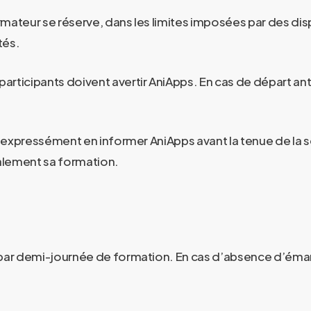
mateur se réserve, dans les limites imposées par des dispo
tés.
participants doivent avertir
AniApps
. En cas de départ ant
doit expressément en informer
AniApps
avant la tenue de la 
ralement sa formation.
e par demi-journée de formation. En cas d’absence d’ém