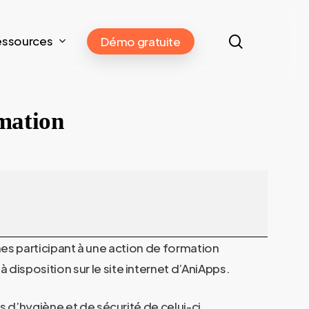
search
essources
Démo gratuite
rmation
nes participant à une action de formation
 disposition sur le site internet d’
AniApps
.
s d’hygiène et de sécurité de celui-ci