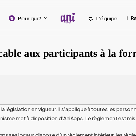
R
Pour qui ?
L’équipe
ℹ️
🤝
cable aux participants à la fo
 législation en vigueur. Il s’applique à toutes les person
nisme met à disposition d’
AniApps
. Le règlement est mis à
pps
ses locaux dispose d’un règlement intérieur, les règle