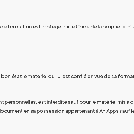
e formation est protégé par le Code de la propriété intel
on état le matériel qui lui est confié en vue de sa formati
 personnelles, est interdite sauf pour le matériel mis à dis
et document en sa possession appartenant à
AniApps
sauf 